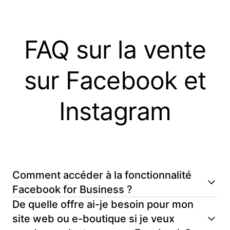
FAQ sur la vente
sur Facebook et
Instagram
Comment accéder à la fonctionnalité
Facebook for Business ?
Pour utiliser cette fonctionnalité, créez votre site
De quelle offre ai-je besoin pour mon
Jimdo et suivez les étapes décrites dans le lien ci-
site web ou e-boutique si je veux
dessous pour vendre et promouvoir vos produits ou