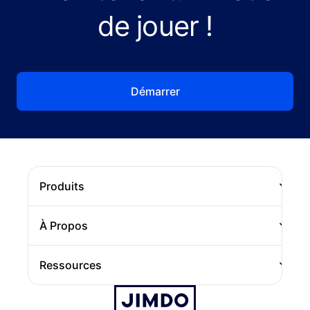
de jouer !
Démarrer
Produits
Site
À Propos
E-boutique
Notre histoire
Ressources
Domaine personnalisé
Emplois
Jimdo Blog