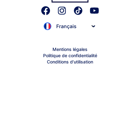
Partenariats
Exemples
Sitemap
Centre d'aide Jimdo
Centre d'aide Creator
Mentions légales
Politique de confidentialité
Contacter le support
Conditions d'utilisation
Résilier votre contrat