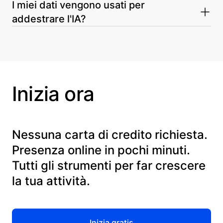
SEO sono operative dal primo minuto.
Creato per freelance di tutti i settori — che tu sia
I miei dati vengono usati per
uno studio yoga, fotografo, panetteria, coach o
addestrare l'IA?
artigiano.
No. I tuoi dati sono tuoi. Non vengono usati per
addestrare modelli di IA.
Inizia ora
Nessuna carta di credito richiesta.
Presenza online in pochi minuti.
Tutti gli strumenti per far crescere
la tua attività.
Inizia gratis