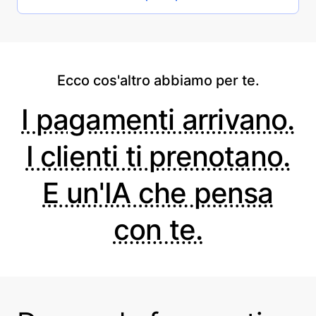
Ecco cos'altro abbiamo per te.
I pagamenti arrivano.
I clienti ti prenotano.
E un'IA che pensa
con te.