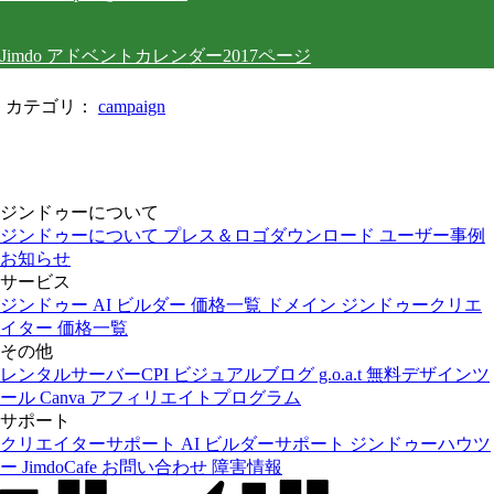
Jimdo アドベントカレンダー2017ページ
カテゴリ：
campaign
ジンドゥーについて
ジンドゥーについて
プレス＆ロゴダウンロード
ユーザー事例
お知らせ
サービス
ジンドゥー AI ビルダー
価格一覧
ドメイン
ジンドゥークリエ
イター
価格一覧
その他
レンタルサーバーCPI
ビジュアルブログ g.o.a.t
無料デザインツ
ール Canva
アフィリエイトプログラム
サポート
クリエイターサポート
AI ビルダーサポート
ジンドゥーハウツ
ー
JimdoCafe
お問い合わせ
障害情報