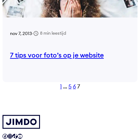
8 min leestijd
nov 7, 2013
·
7 tips voor foto’s op je website
1
…
5
6
7
Facebook
Instagram
TikTok
YouTube