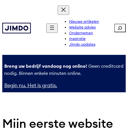
Ga
naar
de
Nieuwe artikelen
Sear
Website advies
inhoud
Ondernemen
Inspiratie
Jimdo updates
Breng uw bedrijf vandaag nog online!
Geen creditcard
nodig. Binnen enkele minuten online.
Begin nu. Het is gratis.
Mijn eerste website