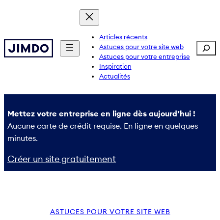
Aller
au
contenu
Articles récents
Sear
Astuces pour votre site web
Astuces pour votre entreprise
Inspiration
Actualités
Mettez votre entreprise en ligne dès aujourd’hui !
Aucune carte de crédit requise. En ligne en quelques
minutes.
Créer un site gratuitement
ASTUCES POUR VOTRE SITE WEB