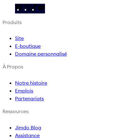
F
I
T
Y
a
n
i
o
Produits
c
s
k
u
e
t
T
T
Site
b
a
o
u
E-boutique
o
g
k
b
Domaine personnalisé
o
r
e
k
a
À Propos
m
Notre histoire
Emplois
Partenariats
Ressources
Jimdo Blog
Assistance