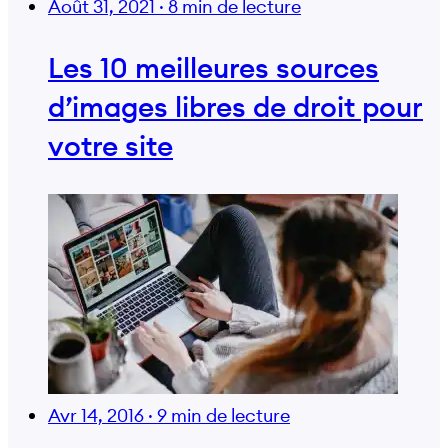
Août 31, 2021
·
8 min de lecture
Les 10 meilleures sources
d’images libres de droit pour
votre site
Avr 14, 2016
·
9 min de lecture