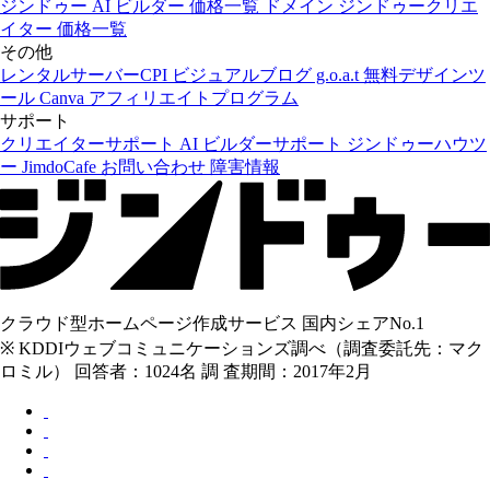
ジンドゥー AI ビルダー
価格一覧
ドメイン
ジンドゥークリエ
イター
価格一覧
その他
レンタルサーバーCPI
ビジュアルブログ g.o.a.t
無料デザインツ
ール Canva
アフィリエイトプログラム
サポート
クリエイターサポート
AI ビルダーサポート
ジンドゥーハウツ
ー
JimdoCafe
お問い合わせ
障害情報
クラウド型ホームページ作成サービス 国内シェアNo.1
※ KDDIウェブコミュニケーションズ調べ（調査委託先：マク
ロミル） 回答者：1024名 調 査期間：2017年2月