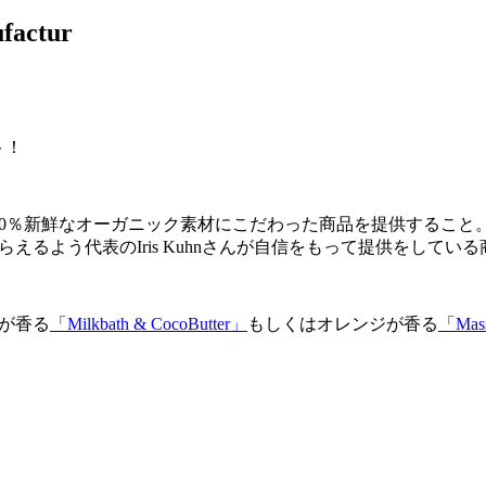
ctur
ト！
00％新鮮なオーガニック素材にこだわった商品を提供するこ
てもらえるよう代表のIris Kuhnさんが自信をもって提供をしてい
が香る
「
Milkbath
&
CocoButter」
もしくはオレンジが香る
「Mass