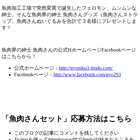
魚肉加工工場で突然変異で誕生したフェロモン、ムンムンな
紳士。そんな
魚肉界の紳士 魚肉さん
グッズ（魚肉さんストラ
ップ、魚肉さんぬいぐるみ
を合計で３名様にプレゼントしま
す！
魚肉界の紳士 魚肉さんの公式HホームページFacebookページ
はこちらから！
公式ホームページ：
http://gyoniku3.jimdo.com/
Facebookページ：
http://www.facebook.com/gyo293
「魚肉さんセット」応募方法はこちら
このブログの記事にコメントを残してください
Twitterを使って#jimdoxmas付でJimdoの好きなところを