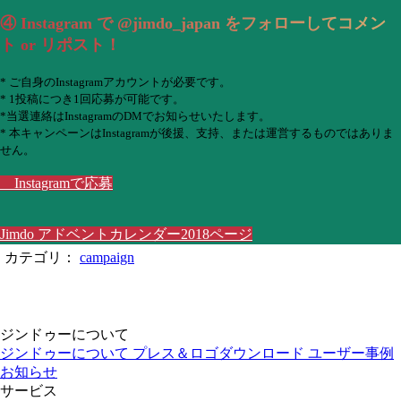
④ Instagram で @jimdo_japan をフォローしてコメン
ト or リポスト！
* ご自身のInstagramアカウントが必要です。
* 1投稿につき1回応募が可能です。
*当選連絡はInstagramのDMでお知らせいたします。
* 本キャンペーンはInstagramが後援、支持、または運営するものではありま
せん。
Instagramで応募
Jimdo アドベントカレンダー2018ページ
カテゴリ：
campaign
ジンドゥーについて
ジンドゥーについて
プレス＆ロゴダウンロード
ユーザー事例
お知らせ
サービス