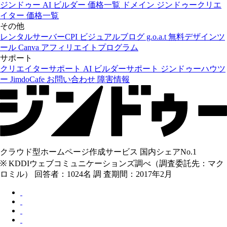
ジンドゥー AI ビルダー
価格一覧
ドメイン
ジンドゥークリエ
イター
価格一覧
その他
レンタルサーバーCPI
ビジュアルブログ g.o.a.t
無料デザインツ
ール Canva
アフィリエイトプログラム
サポート
クリエイターサポート
AI ビルダーサポート
ジンドゥーハウツ
ー
JimdoCafe
お問い合わせ
障害情報
クラウド型ホームページ作成サービス 国内シェアNo.1
※ KDDIウェブコミュニケーションズ調べ（調査委託先：マク
ロミル） 回答者：1024名 調 査期間：2017年2月