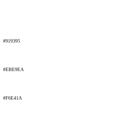
#919395
#EBE9EA
#F6E41A