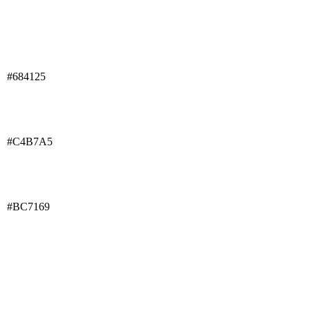
#684125
#C4B7A5
#BC7169