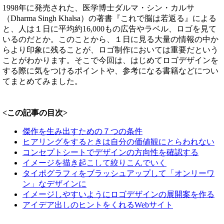
1998年に発売された、医学博士ダルマ・シン・カルサ
（Dharma Singh Khalsa）の著書『これで脳は若返る』による
と、人は１日に平均約16,000もの広告やラベル、ロゴを見て
いるのだとか。このことから、１日に見る大量の情報の中か
らより印象に残ることが、ロゴ制作においては重要だという
ことがわかります。そこで今回は、はじめてロゴデザインを
する際に気をつけるポイントや、参考になる書籍などについ
てまとめてみました。
<この記事の目次>
傑作を生み出すための７つの条件
ヒアリングをするときは自分の価値観にとらわれない
コンセプトシートでデザインの方向性を確認する
イメージを描き起こして絞りこんでいく
タイポグラフィをブラッシュアップして「オンリーワ
ン」なデザインに
イメージしやすいようにロゴデザインの展開案を作る
アイデア出しのヒントをくれるWebサイト