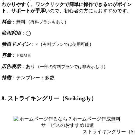
わかりやすく、ワンクリックで簡単に操作できるのがポイン
ト
。
サポートが手厚い
ので、初心者の方にもおすすめです。
料金
：無料（
）
有料プランもあり
商用利用
：◯
独自ドメイン
：×（
）
有料プランでは使用可能
容量
：100MB
広告表示
：あり（
）
一部の有料プランでは非表示も可
特徴
：テンプレート多数
8. ストライキングリー（Striking.ly）
ストライキングリー（Strik