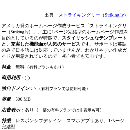
出典：
ストライキングリー（Striking.ly）
アメリカ発のホームページ作成サービス「ストライキングリ
ー（
）」。主に1ページ完結型のホームページ作成を
Striking.ly
目的としているのが特徴で、
スタイリッシュなテンプレート
と、充実した機能面が人気のサービス
です。サポートは英語
のみで日本語には対応していませんが、わかりやすい作成ガ
イドが用意されているので、初心者でも安心です。
料金
：無料（
）
有料プランもあり
商用利用
：◯
独自ドメイン
：×（
）
有料プランでは使用可能
容量
：500 MB
広告表示
：あり（
）
一部の有料プランでは非表示も可
特徴
：レスポンシブデザイン、スマホアプリあり、1ページ
完結型