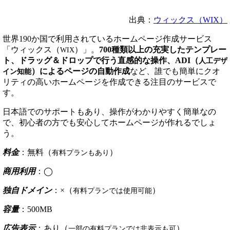
出典：
ウィックス（WIX）
世界190か国で利用されているホームページ作成サービス
「ウィックス（
）」。
700種類以上の充実したテンプレー
WIX
ト、ドラッグ＆ドロップで行う直感的な操作、ADI（
人工デザ
）によるページの自動作成
など、誰でも簡単にクオ
イン知能
リティの高いホームページを作成できる注目のサービスで
す。
日本語でのサポートもあり、操作がわかりやすく簡単なの
で、初心者の方でも安心してホームページが作れるでしょ
う。
料金
：無料（
）
有料プランもあり
商用利用
：◯
独自ドメイン
：×（
）
有料プランでは使用可能
容量
：500MB
広告表示
：あり（
）
一部の有料プランでは非表示も可