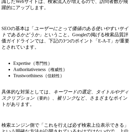
識したWebサイトは、検索流入が増えるので、訪問者数が飛
躍的にアップします。
SEOの基本は「
ユーザーにとって価値のある使いやすいサイ
トであるかどうか
」ということ。Googleの掲げる検索品質評
価ガイドラインでは、下記の3つのポイント「E-A-T」が重要
とされています。
Expertise（
）
専門性
Authoritativeness（
）
権威性
Trustworthiness（
）
信頼性
具体的な対策としては、
キーワードの選定
、
タイトルやディ
スクリプション
（
）、
被リンク
など、さまざまなポイン
要約
トがあります。
検索エンジン側で「これを行えば必ず検索上位表示できる」
という明確な方法が公開されているわけではないので、上位