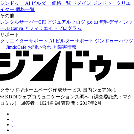
ジンドゥー AI ビルダー
価格一覧
ドメイン
ジンドゥークリエ
イター
価格一覧
その他
レンタルサーバーCPI
ビジュアルブログ g.o.a.t
無料デザインツ
ール Canva
アフィリエイトプログラム
サポート
クリエイターサポート
AI ビルダーサポート
ジンドゥーハウツ
ー
JimdoCafe
お問い合わせ
障害情報
クラウド型ホームページ作成サービス 国内シェアNo.1
※ KDDIウェブコミュニケーションズ調べ（調査委託先：マク
ロミル） 回答者：1024名 調 査期間：2017年2月