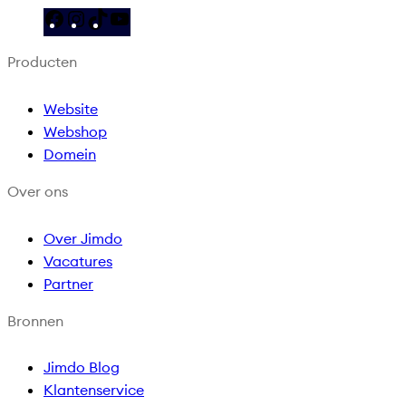
F
I
T
Y
a
n
i
o
Producten
c
s
k
u
e
t
T
T
Website
b
a
o
u
Webshop
o
g
k
b
Domein
o
r
e
k
a
Over ons
m
Over Jimdo
Vacatures
Partner
Bronnen
Jimdo Blog
Klantenservice