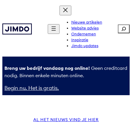
Ga
naar
de
Nieuwe artikelen
Sear
Website advies
inhoud
Ondernemen
Inspiratie
Jimdo updates
Breng uw bedrijf vandaag nog online!
Geen creditcard
nodig. Binnen enkele minuten online.
Begin nu. Het is gratis.
AL HET NIEUWS VIND JE HIER