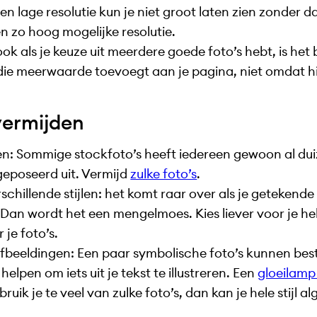
en lage resolutie kun je niet groot laten zien zonder da
n zo hoog mogelijke resolutie.
ook als je keuze uit meerdere goede foto’s hebt, is het
die meerwaarde toevoegt aan je pagina, niet omdat hi
 vermijden
ken: Sommige stockfoto’s heeft iedereen gewoon al dui
t geposeerd uit. Vermijd
zulke foto’s
.
chillende stijlen: het komt raar over als je getekende
 Dan wordt het een mengelmoes. Kies liever voor je he
 je foto’s.
fbeeldingen: Een paar symbolische foto’s kunnen best
elpen om iets uit je tekst te illustreren. Een
gloeilamp
ruik je te veel van zulke foto’s, dan kan je hele stijl