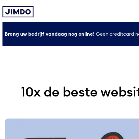
Ga
naar
de
inhoud
Breng uw bedrijf vandaag nog online!
Geen creditcard no
10x de beste websit