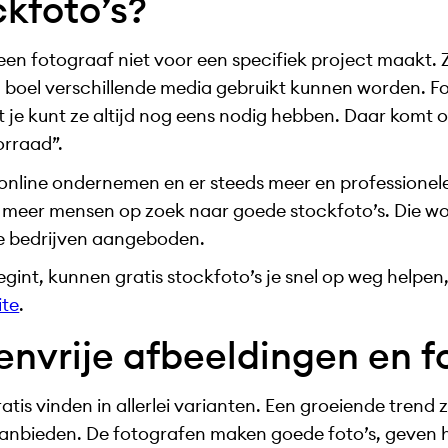
ckfoto’s?
e een fotograaf niet voor een specifiek project maakt. 
n boel verschillende media gebruikt kunnen worden. 
nt je kunt ze altijd nog eens nodig hebben. Daar kom
orraad”.
 online ondernemen en er steeds meer en professione
s meer mensen op zoek naar goede stockfoto’s. Die w
de bedrijven aangeboden.
begint, kunnen gratis stockfoto’s je snel op weg helpen,
ite
.
envrije afbeeldingen en f
tis vinden in allerlei varianten. Een groeiende trend z
aanbieden. De fotografen maken goede foto’s, geven h