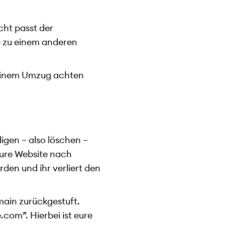
cht passt der
e zu einem anderen
r einem Umzug achten
digen – also löschen –
 eure Website nach
den und ihr verliert den
main zurückgestuft.
com”. Hierbei ist eure