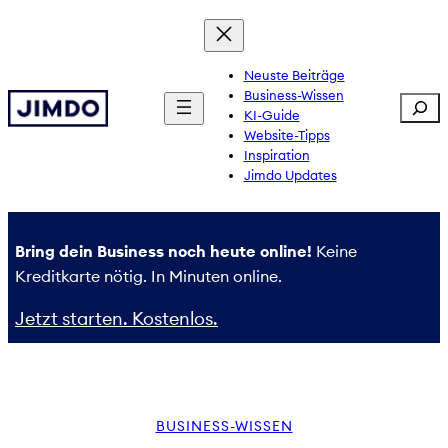
Zum
Inhalt
springen
Neuste Beiträge
Business-Wissen
Sear
KI-Guide
Website-Tipps
Inspiration
Jimdo Updates
Bring dein Business noch heute online!
Keine
Kreditkarte nötig. In Minuten online.
Jetzt starten. Kostenlos.
BUSINESS-WISSEN