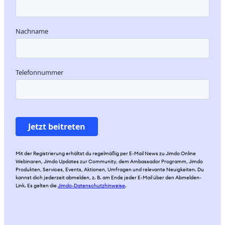
Mit der Registrierung erhältst du regelmäßig per E-Mail News zu Jimdo Online
Webinaren, Jimdo Updates zur Community, dem Ambassador Programm, Jimdo
Produkten, Services, Events, Aktionen, Umfragen und relevante Neuigkeiten. Du
kannst dich jederzeit abmelden, z. B. am Ende jeder E-Mail über den Abmelden-
Link. Es gelten die
Jimdo-Datenschutzhinweise
.