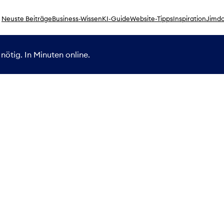
Neuste Beiträge
Business-Wissen
KI-Guide
Website-Tipps
Inspiration
Jimdo
nötig. In Minuten online.