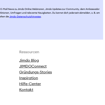
per E-Mail News zu Jimdo Online Webinaren, Jimdo Updates zur Community, dem Ambassador
ktionen, Umfragen und relevante Neuigkeiten. Du kannst dich jederzeit abmelden, z. B. am
elten die
Jimdo-Datenschutzhinweise
.
Ressourcen
Jimdo Blog
JIMDOConnect
Gründungs-Stories
Inspiration
Hilfe-Center
Kontakt