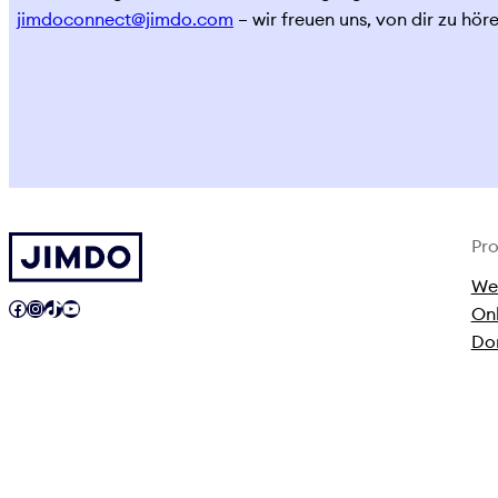
jimdoconnect@jimdo.com
– wir freuen uns, von dir zu höre
Pr
We
Facebook
Instagram
TikTok
YouTube
On
Do