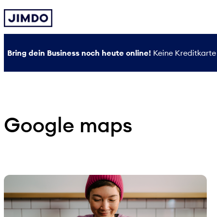
Zum
Inhalt
springen
Bring dein Business noch heute online!
Keine Kreditkarte 
Google maps