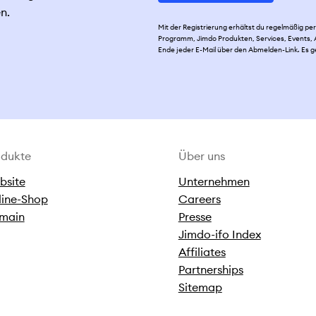
n.
Mit der Registrierung erhältst du regelmäßig 
Programm, Jimdo Produkten, Services, Events, A
Ende jeder E-Mail über den Abmelden-Link. Es g
odukte
Über uns
bsite
Unternehmen
line-Shop
Careers
main
Presse
Jimdo-ifo Index
Affiliates
Partnerships
Sitemap