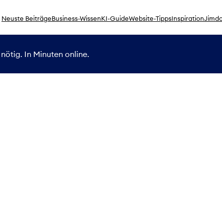
Neuste Beiträge
Business-Wissen
KI-Guide
Website-Tipps
Inspiration
Jimdo
nötig. In Minuten online.