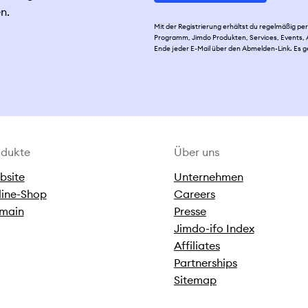
n.
Mit der Registrierung erhältst du regelmäßig 
Programm, Jimdo Produkten, Services, Events, A
Ende jeder E-Mail über den Abmelden-Link. Es g
odukte
Über uns
bsite
Unternehmen
line-Shop
Careers
main
Presse
Jimdo-ifo Index
Affiliates
Partnerships
Sitemap