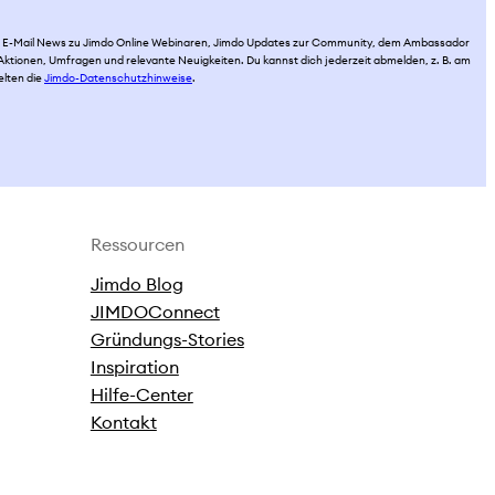
per E-Mail News zu Jimdo Online Webinaren, Jimdo Updates zur Community, dem Ambassador
ktionen, Umfragen und relevante Neuigkeiten. Du kannst dich jederzeit abmelden, z. B. am
elten die
Jimdo-Datenschutzhinweise
.
Ressourcen
Jimdo Blog
JIMDOConnect
Gründungs-Stories
Inspiration
Hilfe-Center
Kontakt