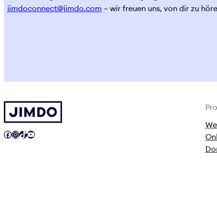
jimdoconnect@jimdo.com
– wir freuen uns, von dir zu höre
Pr
We
Facebook
Instagram
TikTok
YouTube
On
Do