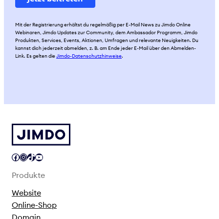
Mit der Registrierung erhältst du regelmäßig per E-Mail News zu Jimdo Online
Webinaren, Jimdo Updates zur Community, dem Ambassador Programm, Jimdo
Produkten, Services, Events, Aktionen, Umfragen und relevante Neuigkeiten. Du
kannst dich jederzeit abmelden, z. B. am Ende jeder E-Mail über den Abmelden-
Link. Es gelten die
Jimdo-Datenschutzhinweise
.
Facebook
Instagram
TikTok
YouTube
Produkte
Website
Online-Shop
Domain