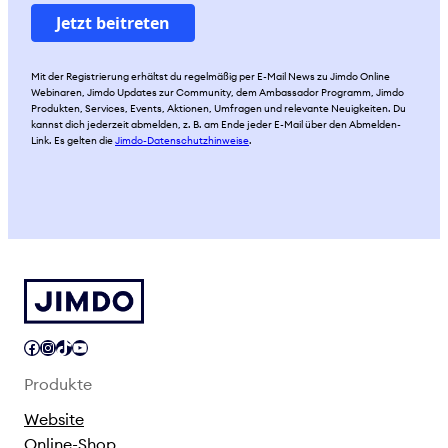
Mit der Registrierung erhältst du regelmäßig per E-Mail News zu Jimdo Online
Webinaren, Jimdo Updates zur Community, dem Ambassador Programm, Jimdo
Produkten, Services, Events, Aktionen, Umfragen und relevante Neuigkeiten. Du
kannst dich jederzeit abmelden, z. B. am Ende jeder E-Mail über den Abmelden-
Link. Es gelten die
Jimdo-Datenschutzhinweise
.
Facebook
Instagram
TikTok
YouTube
Produkte
Website
Online-Shop