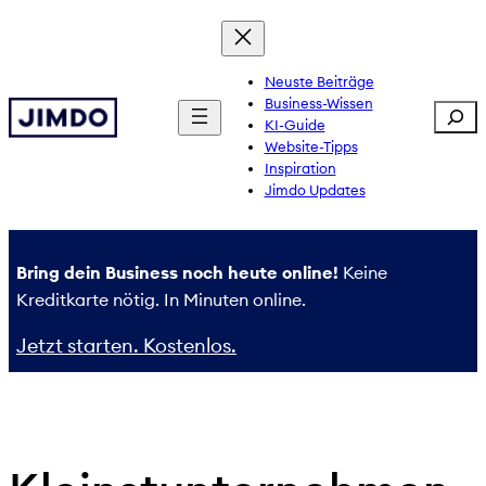
Zum
Inhalt
springen
Neuste Beiträge
Business-Wissen
Sear
KI-Guide
Website-Tipps
Inspiration
Jimdo Updates
Bring dein Business noch heute online!
Keine
Kreditkarte nötig. In Minuten online.
Jetzt starten. Kostenlos.