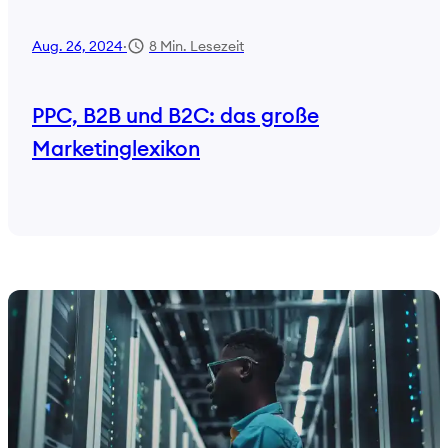
8 Min. Lesezeit
Aug. 26, 2024
·
PPC, B2B und B2C: das große
Marketinglexikon