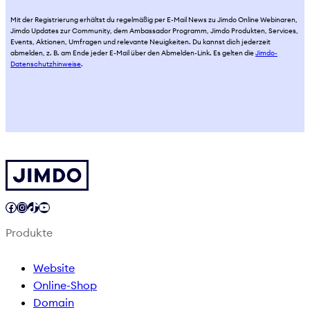
Mit der Registrierung erhältst du regelmäßig per E-Mail News zu Jimdo Online Webinaren,
Jimdo Updates zur Community, dem Ambassador Programm, Jimdo Produkten, Services,
Events, Aktionen, Umfragen und relevante Neuigkeiten. Du kannst dich jederzeit
abmelden, z. B. am Ende jeder E-Mail über den Abmelden-Link. Es gelten die
Jimdo-
Datenschutzhinweise
.
Facebook
Instagram
TikTok
YouTube
Produkte
Website
Online-Shop
Domain