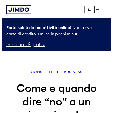
Vai
Search
al
contenuto
Porta subito la tua attività online!
Non serve
carta di credito. Online in pochi minuti.
Inizia ora. È gratis.
CONSIGLI PER IL BUSINESS
Come e quando
dire “no” a un