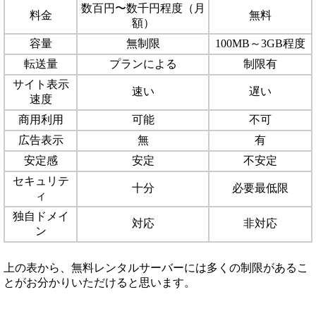
数百円〜数千円程度（月
料金
無料
額）
容量
無制限
100MB～3GB程度
転送量
プランによる
制限有
サイト表示
速い
遅い
速度
商用利用
可能
不可
広告表示
無
有
安定感
安定
不安定
セキュリテ
十分
必要最低限
ィ
独自ドメイ
対応
非対応
ン
上の表から、無料レンタルサーバーには多くの制限があるこ
とがお分かりいただけると思います。