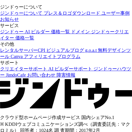
ジンドゥーについて
ジンドゥーについて
プレス＆ロゴダウンロード
ユーザー事例
お知らせ
サービス
ジンドゥー AI ビルダー
価格一覧
ドメイン
ジンドゥークリエ
イター
価格一覧
その他
レンタルサーバーCPI
ビジュアルブログ g.o.a.t
無料デザインツ
ール Canva
アフィリエイトプログラム
サポート
クリエイターサポート
AI ビルダーサポート
ジンドゥーハウツ
ー
JimdoCafe
お問い合わせ
障害情報
クラウド型ホームページ作成サービス 国内シェアNo.1
※ KDDIウェブコミュニケーションズ調べ（調査委託先：マク
ロミル） 回答者：1024名 調 査期間：2017年2月