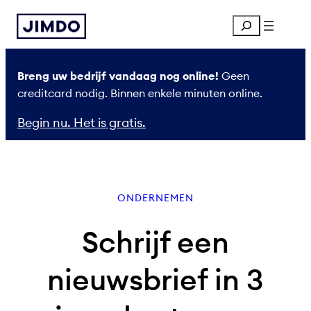
Ga
Search
naar
de
inhoud
Breng uw bedrijf vandaag nog online!
Geen
creditcard nodig. Binnen enkele minuten online.
Begin nu. Het is gratis.
ONDERNEMEN
Schrijf een
nieuwsbrief in 3