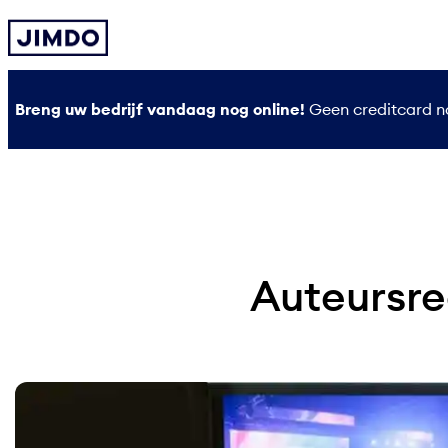
Ga
naar
de
inhoud
Breng uw bedrijf vandaag nog online!
Geen creditcard no
Auteursrec