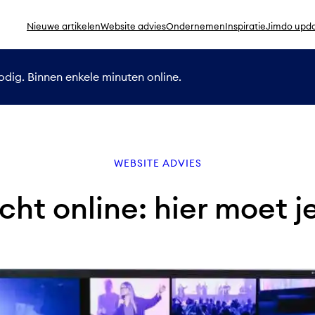
Nieuwe artikelen
Website advies
Ondernemen
Inspiratie
Jimdo upd
dig. Binnen enkele minuten online.
WEBSITE ADVIES
ht online: hier moet j