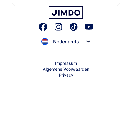
Domein
Vacatures
Jimdo Blog
Partner
Inspiratie
Sitemap
Jimdo Help Center
Creator Help Center
Impressum
Algemene Voorwaarden
Contact met support
Privacy