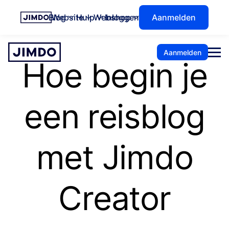
Blog
Website
Hulp
Webshop
Inloggen
Oplossingen
Aanmelden
Aanmelden
Hoe begin je
een reisblog
met Jimdo
Creator