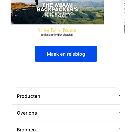
Maak en reisblog
Producten
Website
Over ons
Webshop
Over Jimdo
Bronnen