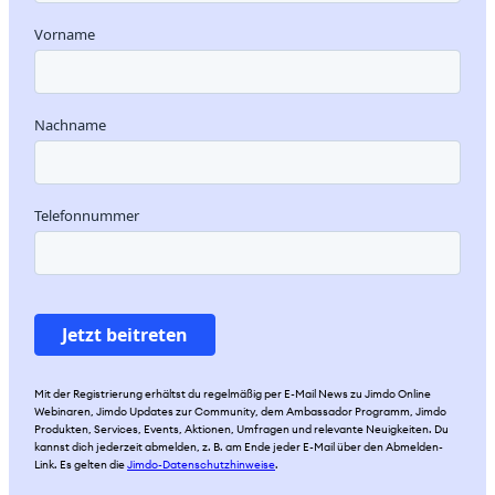
Mit der Registrierung erhältst du regelmäßig per E-Mail News zu Jimdo Online
Webinaren, Jimdo Updates zur Community, dem Ambassador Programm, Jimdo
Produkten, Services, Events, Aktionen, Umfragen und relevante Neuigkeiten. Du
kannst dich jederzeit abmelden, z. B. am Ende jeder E-Mail über den Abmelden-
Link. Es gelten die
Jimdo-Datenschutzhinweise
.