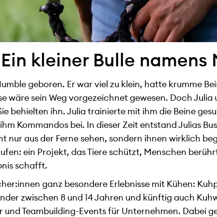
 Ein kleiner Bulle namen
mble geboren. Er war viel zu klein, hatte krumme Be
se wäre sein Weg vorgezeichnet gewesen. Doch Julia u
ie behielten ihn. Julia trainierte mit ihm die Beine ge
 ihm Kommandos bei. In dieser Zeit entstand Julias Bu
 nur aus der Ferne sehen, sondern ihnen wirklich b
ufen: ein Projekt, das Tiere schützt, Menschen berühr
nis schafft.
ucher:innen ganz besondere Erlebnisse mit Kühen: Kuh
inder zwischen 8 und 14 Jahren und künftig auch Ku
r und Teambuilding-Events für Unternehmen. Dabei ge