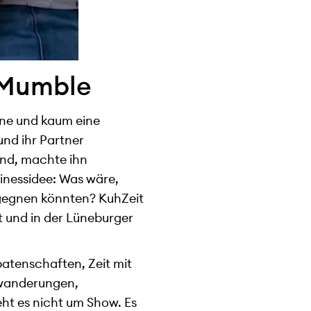
s Mumble
ine und kaum eine
nd ihr Partner
sund, machte ihn
sinessidee: Was wäre,
egegnen könnten? KuhZeit
t und in der Lüneburger
patenschaften, Zeit mit
hwanderungen,
ht es nicht um Show. Es