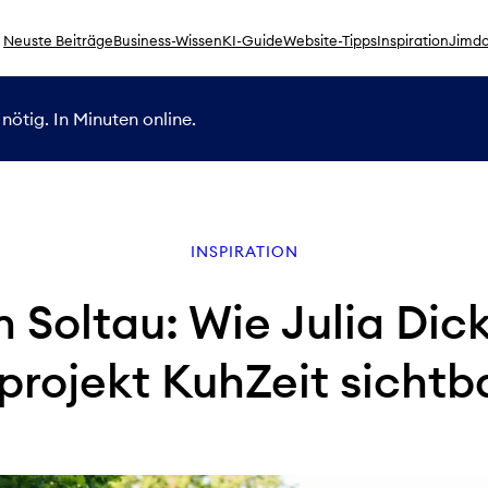
Neuste Beiträge
Business-Wissen
KI-Guide
Website-Tipps
Inspiration
Jimdo
nötig. In Minuten online.
INSPIRATION
 Soltau: Wie Julia Dic
projekt KuhZeit sichtb