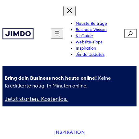
Zum
Inhalt
springen
Neuste Beiträge
Business-Wissen
Sear
KI-Guide
Website-Tipps
Inspiration
Jimdo Updates
Bring dein Business noch heute online!
Keine
Kreditkarte nötig. In Minuten online.
Jetzt starten. Kostenlos.
INSPIRATION