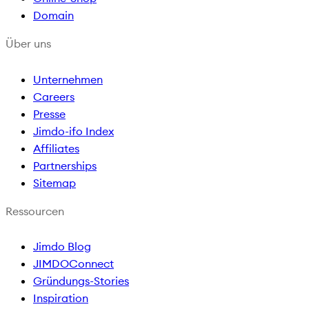
Domain
o
r
e
k
a
Über uns
m
Unternehmen
Careers
Presse
Jimdo-ifo Index
Affiliates
Partnerships
Sitemap
Ressourcen
Jimdo Blog
JIMDOConnect
Gründungs-Stories
Inspiration