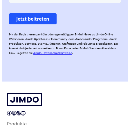
Mit der Registrierung erhältst du regelmäßig per E-Mail News zu Jimdo Online
Webinaren, Jimdo Updates zur Community, dem Ambassador Programm, Jimdo
Produkten, Services, Events, Aktionen, Umfragen und relevante Neuigkeiten. Du
kannst dich jederzeit abmelden, z. B. am Ende jeder E-Mail über den Abmelden-
Link. Es gelten die
Jimdo-Datenschutzhinweise
.
Facebook
Instagram
TikTok
YouTube
Produkte