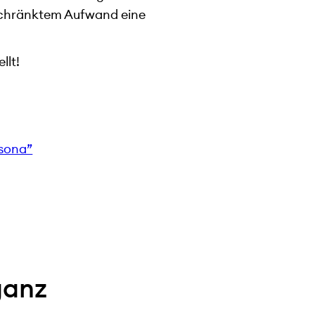
eschränktem Aufwand eine
llt!
rsona”
ganz