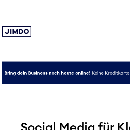
Zum
Inhalt
springen
Bring dein Business noch heute online!
Keine Kreditkarte 
Social Media für K