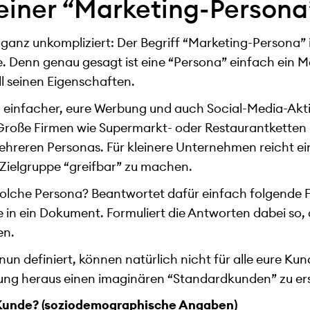
 einer “Marketing-Persona
r ganz unkompliziert: Der Begriff “Marketing-Persona” i
e. Denn genau gesagt ist eine “Persona” einfach ein M
ll seinen Eigenschaften.
 einfacher, eure Werbung und auch Social-Media-Akti
Große Firmen wie Supermarkt- oder Restaurantketten 
hreren Personas. Für kleinere Unternehmen reicht ei
e Zielgruppe “greifbar” zu machen.
 solche Persona? Beantwortet dafür einfach folgende 
 in ein Dokument. Formuliert die Antworten dabei so, a
en.
 nun definiert, können natürlich nicht für alle eure Ku
ung heraus einen imaginären “Standardkunden” zu er
r Kunde? (soziodemographische Angaben)