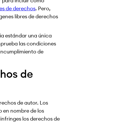
r para incluir como
res de derechos
. Pero,
genes libres de derechos
cia estándar una única
omprueba las condiciones
l incumplimiento de
chos de
erechos de autor. Los
to en nombre de los
 infringes los derechos de