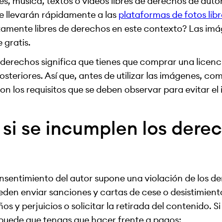
s, música, textos o vídeos libres de derechos de auto
te llevarán rápidamente a las
plataformas de fotos lib
tamente libres de derechos en este contexto? Las imá
 gratis.
 derechos significa que tienes que comprar una licen
steriores. Así que, antes de utilizar las imágenes, c
on los requisitos que se deben observar para evitar e
si se incumplen los dere
consentimiento del autor supone una violación de los d
eden enviar sanciones y cartas de cese o desistimien
s y perjuicios o solicitar la retirada del contenido. Si
puede que tengas que hacer frente a pagos: