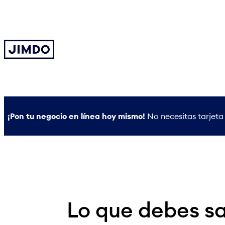
Saltar
al
contenido
¡Pon tu negocio en línea hoy mismo!
No necesitas tarjeta 
Lo que debes sa