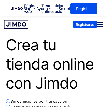
Página
Tienda
Iniciar
Blog
Ayuda
Soluciones
Registrarse
web
online
sesión
Registrarse
Crea tu
tienda online
con Jimdo
Sin comisiones por transacción