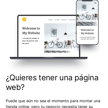
de crédito.
están diseñadas para que se vean fantásticas todo
solo lugar perfecto, para asegurarte de que tus
el tiempo.
clientes siempre tengan a mano toda la información
que necesitan.
¿Quieres tener una página
web?
Puede que aún no sea el momento para montar una
tienda online, pero tu negocio necesita tener su