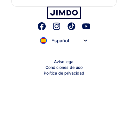
Dominio personalizado
Jobs
Blog
Afiliación
Inspiración
Sitemap
Centro de ayuda Jimdo
Centro de ayuda Creator
Aviso legal
Condiciones de uso
Contacta con el soporte
Política de privacidad