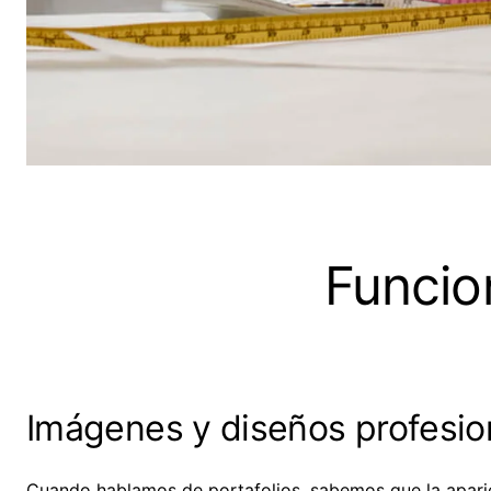
Funcion
Imágenes y diseños profesio
Cuando hablamos de portafolios, sabemos que la aparien