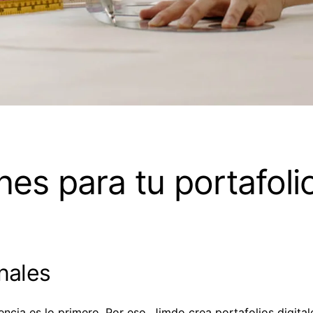
es para tu portafoli
nales
cia es lo primero. Por eso, Jimdo crea portafolios digital