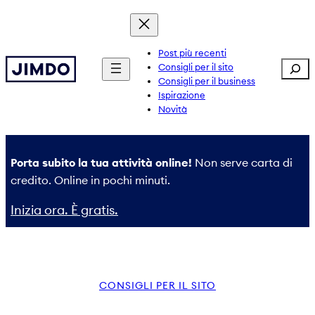
Vai
al
contenuto
Post più recenti
Sear
Consigli per il sito
Consigli per il business
Ispirazione
Novità
Porta subito la tua attività online!
Non serve carta di
credito. Online in pochi minuti.
Inizia ora. È gratis.
CONSIGLI PER IL SITO