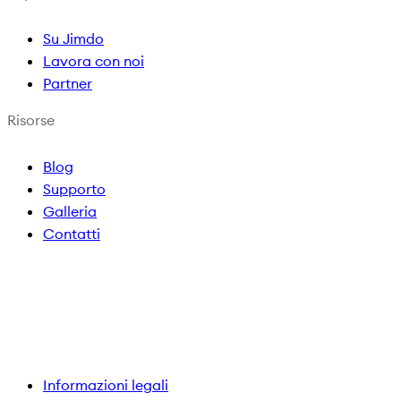
m
Su Jimdo
Lavora con noi
Partner
Risorse
Blog
Supporto
Galleria
Contatti
Informazioni legali