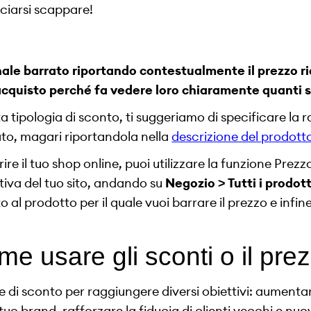
ciarsi scappare!
nale barrato riportando contestualmente il prezzo ri
’acquisto perché fa vedere loro chiaramente quanti 
sta tipologia di sconto, ti suggeriamo di specificare la r
ato, magari riportandola nella
descrizione del prodott
ire il tuo shop online, puoi utilizzare la funzione Pre
tiva del tuo sito, andando su
Negozio > Tutti i prodott
al prodotto per il quale vuoi barrare il prezzo e infin
e usare gli sconti o il pre
ie di sconto per raggiungere diversi obiettivi: aumentar
o brand, rafforzare la fiducia di clienti vecchi e nuov