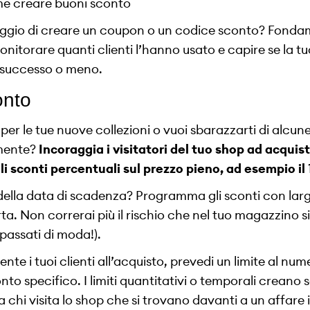
taggio di creare un coupon o un codice sconto? Fonda
 monitorare quanti clienti l’hanno usato e capire se la
 successo o meno.
onto
 per le tue nuove collezioni o vuoi sbarazzarti di alcu
mente?
Incoraggia i visitatori del tuo shop ad acquis
i sconti percentuali sul prezzo pieno, ad esempio il
 della data di scadenza? Programma gli sconti con lar
ferta. Non correrai più il rischio che nel tuo magazzino 
 passati di moda!).
nte i tuoi clienti all’acquisto, prevedi un limite al num
to specifico. I limiti quantitativi o temporali creano
 chi visita lo shop che si trovano davanti a un affare