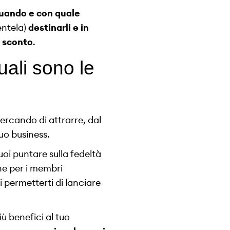
uando e con quale
entela)
destinarli e in
i sconto
.
uali sono le
cercando di attrarre, dal
tuo business.
uoi puntare sulla fedeltà
ene per i membri
oi permetterti di lanciare
ù benefici al tuo