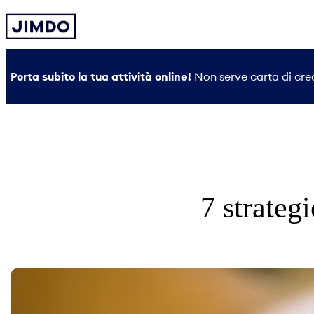
Vai
al
contenuto
Porta subito la tua attività online!
Non serve carta di cred
7 strateg