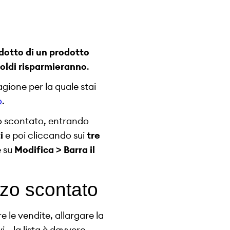
dotto di un prodotto
soldi risparmieranno
.
agione per la quale stai
o
.
zzo scontato, entrando
i
e poi cliccando sui
tre
e su
Modifica > Barra il
zzo scontato
e le vendite, allargare la
i… la lista è davvero