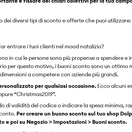
rtante è fissare dei chiari obiettivi per la tua cam
dei diversi tipi di sconto e offerte che puoi utilizzare:
r entrare i tuoi clienti nel mood natalizio?
’anno in cui le persone sono più propense a spendere e i
rio per questo motivo, i buoni sconto sono un ottimo 
ie dimensioni a competere con aziende più grandi.
ersonalizzato per qualsiasi occasione.
Ecco alcuni e
ppure “Christmas2019”.
odo di validità del codice o indicare la spesa minima, r
sconto.
Per creare un buono sconto sul tuo shop Dolph
to e poi su Negozio > Impostazioni > Buoni sconto.