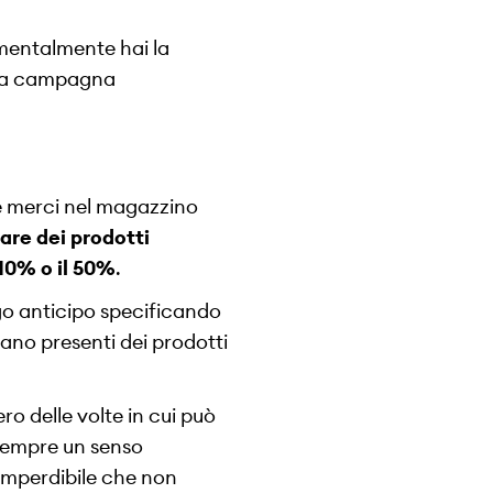
mentalmente hai la
 tua campagna
ne merci nel magazzino
tare dei prodotti
 10% o il 50%
.
go anticipo specificando
siano presenti dei prodotti
ero delle volte in cui può
 sempre un senso
 imperdibile che non