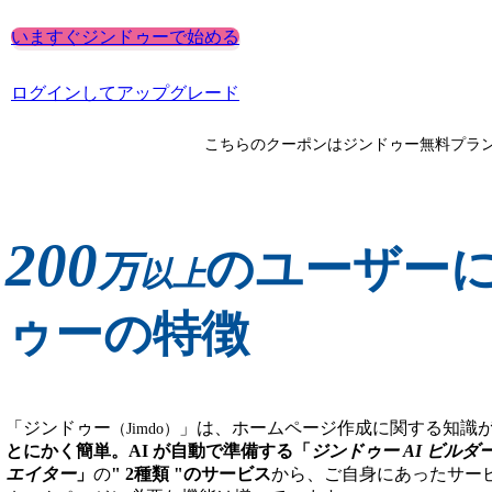
いますぐジンドゥーで始める
ログインしてアップグレード
こちらのクーポンはジンドゥー
無料プラ
200
のユーザー
万
以上
ゥーの特徴
「ジンドゥー
」は、ホームページ作成に関する知識
（Jimdo）
とにかく簡単。AI が自動で準備する「
ジンドゥー AI ビルダ
エイター
」
の
" 2種類 "のサービス
から、ご自身にあったサー