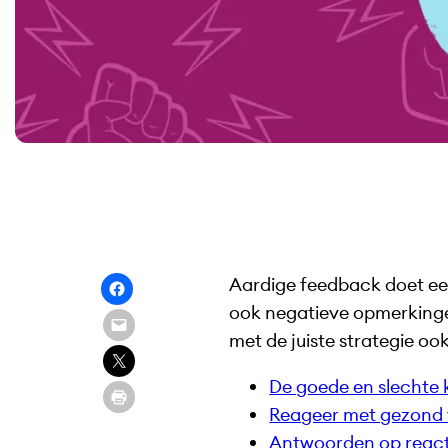
Aardige feedback doet ee
ook negatieve opmerkinge
met de juiste strategie ook
De goede en slechte
Reageer met gezond 
Antwoorden op reacti