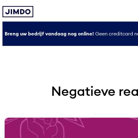
Ga
naar
de
inhoud
Breng uw bedrijf vandaag nog online!
Geen creditcard no
Negatieve rea