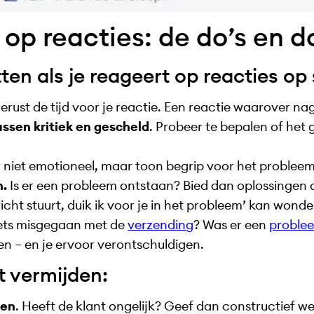
p reacties: de do’s en d
tten als je reageert op reacties op
rust de tijd voor je reactie. Een reactie waarover nage
ssen kritiek en gescheld
. Probeer te bepalen of het
 niet emotioneel, maar toon begrip voor het probleem
n.
Is er een probleem ontstaan? Bied dan oplossingen a
cht stuurt, duik ik voor je in het probleem’ kan wond
 iets misgegaan met de
verzending
? Was er een
proble
en – en je ervoor verontschuldigen.
t vermijden:
len
. Heeft de klant ongelijk? Geef dan constructief w