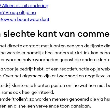
 Alleen als uitzondering
n? Vraag altijd na
? Gewoon beantwoorden!
 slechte kant van comme
et directe contact met klanten een van de fijnste din
ne wereld er namelijk heel anders uit: kritiek kan beho
 er worden halve waarheden gepost die andere klante
 voor je bedrijf hebt, of een reactiefunctie op je web
. Over het algemeen zijn er twee soorten negatieve kr
telde) klanten: je klanten posten online wat hen niet b
, soms ook heel geïrriteerd.
mde ‘trollen’: zo worden mensen genoemd die via hun
ren en al snel een vervelende toon aanslaan.