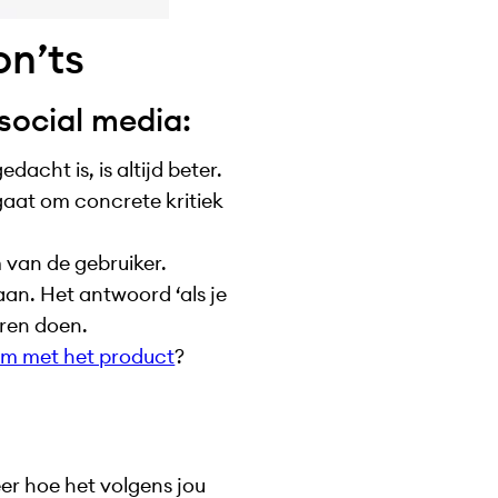
on’ts
 social media:
dacht is, is altijd beter.
 gaat om concrete kritiek
 van de gebruiker.
an. Het antwoord ‘als je
eren doen.
em met het product
?
eer hoe het volgens jou