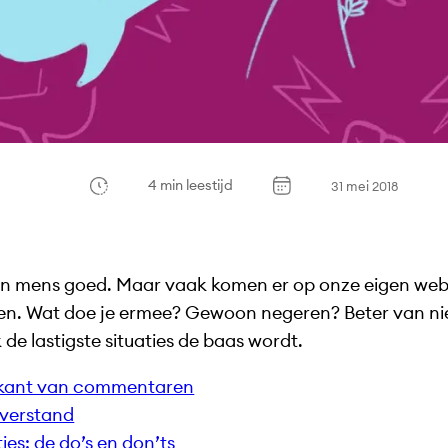
4 min leestijd
31 mei 2018
n mens goed. Maar vaak komen er op onze eigen websi
n. Wat doe je ermee? Gewoon negeren? Beter van niet.
 de lastigste situaties de baas wordt.
 kant van commentaren
verstand
es: de do’s en don’ts