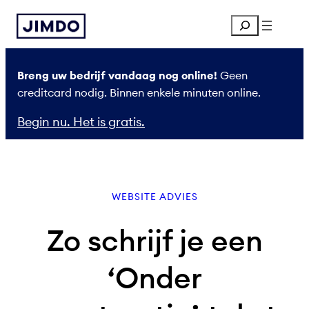
Ga
Search
naar
de
inhoud
Breng uw bedrijf vandaag nog online!
Geen
creditcard nodig. Binnen enkele minuten online.
Begin nu. Het is gratis.
WEBSITE ADVIES
Zo schrijf je een
‘Onder