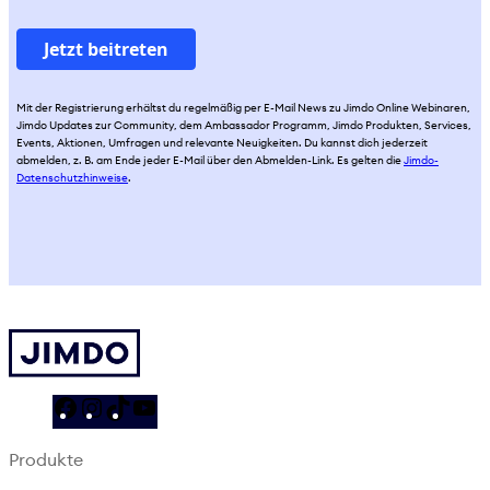
Mit der Registrierung erhältst du regelmäßig per E-Mail News zu Jimdo Online Webinaren,
Jimdo Updates zur Community, dem Ambassador Programm, Jimdo Produkten, Services,
Events, Aktionen, Umfragen und relevante Neuigkeiten. Du kannst dich jederzeit
abmelden, z. B. am Ende jeder E-Mail über den Abmelden-Link. Es gelten die
Jimdo-
Datenschutzhinweise
.
F
I
T
Y
a
n
i
o
Produkte
c
s
k
u
e
t
T
T