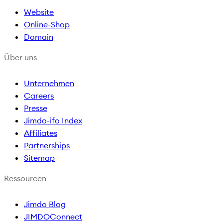
Website
b
a
o
u
Online-Shop
o
g
k
b
Domain
o
r
e
k
a
Über uns
m
Unternehmen
Careers
Presse
Jimdo-ifo Index
Affiliates
Partnerships
Sitemap
Ressourcen
Jimdo Blog
JIMDOConnect