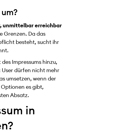
m um?
, unmittelbar erreichbar
ine Grenzen. Da das
licht besteht, sucht ihr
nnt.
 des Impressums hinzu,
: User dürfen nicht mehr
das umsetzen, wenn der
 Optionen es gibt,
hsten Absatz.
ssum in
en?