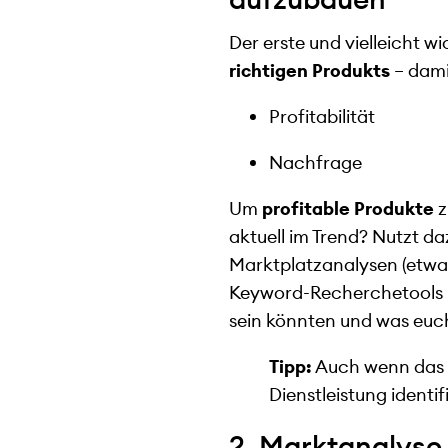
Der erste und vielleicht w
richtigen Produkts
– dami
Profitabilität
Nachfrage
Um
profitable Produkte
z
aktuell im Trend? Nutzt d
Marktplatzanalysen (etwa,
Keyword-Recherchetools 
sein könnten und was euc
Tipp:
Auch wenn das k
Dienstleistung identif
2. Marktanalyse