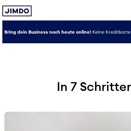
Zum
Inhalt
springen
Bring dein Business noch heute online!
Keine Kreditkarte 
In 7 Schritt