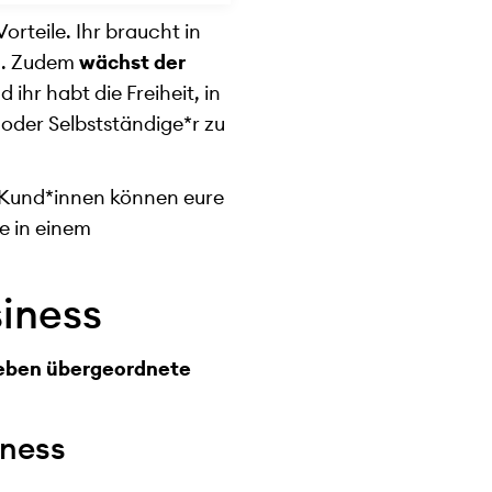
orteile. Ihr braucht in
n. Zudem
wächst der
nd ihr habt die Freiheit, in
oder Selbstständige*r zu
 Kund*innen können eure
e in einem
siness
eben übergeordnete
iness