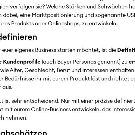
ien verfolgen sie? Welche Stärken und Schwächen ha
 dabei, eine Marktpositionierung und sogenannte USP
ures Produkts oder Onlineshops, zu entwickeln.
definieren
hr euer eigenes Business starten möchtet, ist die
Defini
te Kundenprofile
(auch Buyer Personas genannt) zu
er
e Alter, Geschlecht, Beruf und Interessen enthalten
r Bedürfnisse ihr mit eurem Produkt löst und richtet 
f aus.
tt ist sehr entscheidend. Nur mit einer präzise definie
t mit eurem Online-Business entwickeln, das interess
ch nehmen.
g abschätzen