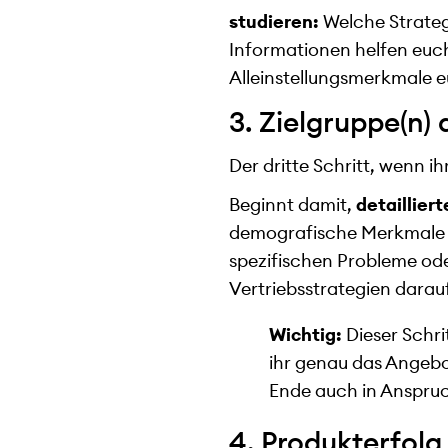
studieren:
Welche Strateg
Informationen helfen euch
Alleinstellungsmerkmale e
3. Zielgruppe(n) 
Der dritte Schritt, wenn i
Beginnt damit,
detaillier
demografische Merkmale wi
spezifischen Probleme ode
Vertriebsstrategien darau
Wichtig:
Dieser Schri
ihr genau das Angebo
Ende auch in Anspru
4. Produkterfol