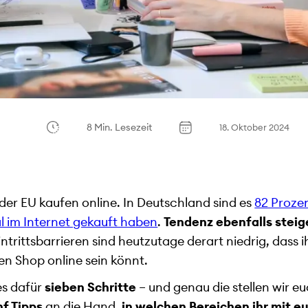
8 Min. Lesezeit
18. Oktober 2024
er EU kaufen online. In Deutschland sind es
82 Prozent
l im Internet gekauft haben
.
Tendenz ebenfalls steig
ntrittsbarrieren sind heutzutage derart niedrig, dass i
en Shop online sein könnt.
es dafür
sieben Schritte
– und genau die stellen wir eu
nf Tipps
an die Hand,
in welchen Bereichen ihr mit e