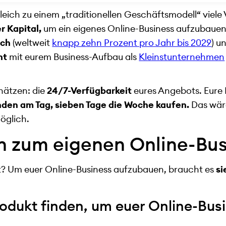
leich zu einem „traditionellen Geschäftsmodell“ viele V
r Kapital,
um ein eigenes Online-Business aufzubaue
ich
(weltweit
knapp zehn Prozent pro Jahr bis 2029
) u
nt
mit eurem Business-Aufbau als
Kleinstunternehmen
chätzen: die
24/7-Verfügbarkeit
eures Angebots. Eure
nden am Tag, sieben Tage die Woche kaufen.
Das wär
öglich.
en zum eigenen Online-Bu
? Um euer Online-Business aufzubauen, braucht es
si
Produkt finden, um euer Online-Bus