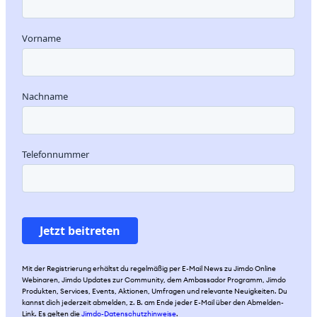
Mit der Registrierung erhältst du regelmäßig per E-Mail News zu Jimdo Online
Webinaren, Jimdo Updates zur Community, dem Ambassador Programm, Jimdo
Produkten, Services, Events, Aktionen, Umfragen und relevante Neuigkeiten. Du
kannst dich jederzeit abmelden, z. B. am Ende jeder E-Mail über den Abmelden-
Link. Es gelten die
Jimdo-Datenschutzhinweise
.