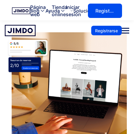
Página
Tienda
Iniciar
Blog
Ayuda
Soluciones
Registrarse
web
online
sesión
Registrarse