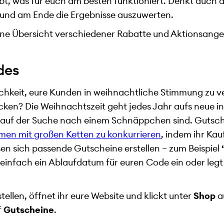
t, was für euch am besten funktioniert. Denkt auch da
und am Ende die Ergebnisse auszuwerten.
ine Übersicht verschiedener Rabatte und Aktionsange
des
chkeit, eure Kunden in weihnachtliche Stimmung zu ver
ken? Die Weihnachtszeit geht jedes Jahr aufs neue i
n auf der Suche nach einem Schnäppchen sind. Gutsch
men mit großen Ketten zu konkurrieren
, indem ihr Ka
ssen sich passende Gutscheine erstellen – zum Beispiel
 einfach ein Ablaufdatum für euren Code ein oder legt
ellen, öffnet ihr eure Website und klickt unter
Shop
a
f
Gutscheine
.