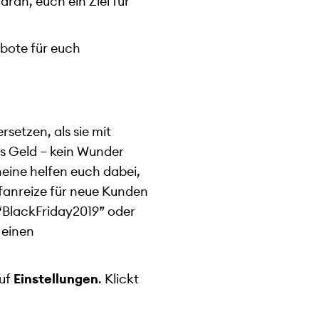
ran, euch ein Ziel für
bote für euch
setzen, als sie mit
ns Geld – kein Wunder
eine helfen euch dabei,
ufanreize für neue Kunden
 “BlackFriday2019” oder
 einen
uf
Einstellungen
. Klickt