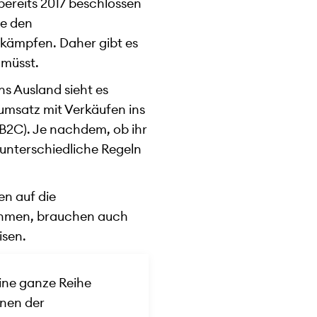
ereits 2017 beschlossen
te den
kämpfen. Daher gibt es
 müsst.
ns Ausland sieht es
msatz mit Verkäufen ins
(B2C). Je nachdem, ob ihr
 unterschiedliche Regeln
en auf die
nehmen, brauchen auch
isen.
ine ganze Reihe
inen der