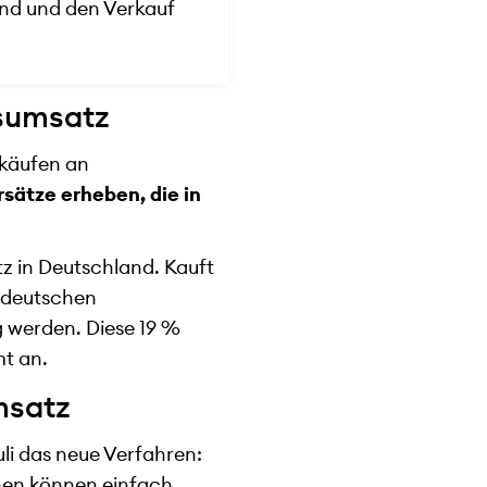
nd und den Verkauf
esumsatz
rkäufen an
sätze erheben, die in
tz in Deutschland. Kauft
n deutschen
g werden. Diese 19 %
mt an.
msatz
uli das neue Verfahren:
nnen können einfach