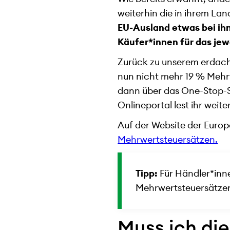
weiterhin die in ihrem La
EU-Ausland etwas bei ih
Käufer*innen für das jewe
Zurück zu unserem erdach
nun nicht mehr 19 % Mehrw
dann über das One-Stop-S
Onlineportal lest ihr weite
Auf der Website der Europ
Mehrwertsteuersätzen.
Tipp:
Für Händler*inne
Mehrwertsteuersätzen v
Muss ich di