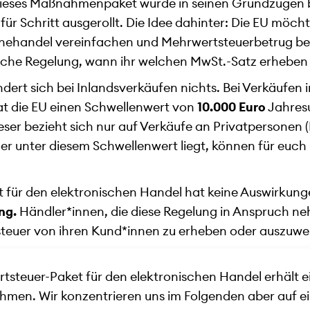
Dieses Maßnahmenpaket wurde in seinen Grundzügen b
 für Schritt ausgerollt. Die Idee dahinter: Die EU möch
nehandel vereinfachen und Mehrwertsteuerbetrug be
liche Regelung, wann ihr welchen MwSt.-Satz erheben
ert sich bei Inlandsverkäufen nichts. Bei Verkäufen i
at die EU einen Schwellenwert von
10.000 Euro
Jahresu
eser bezieht sich nur auf Verkäufe an Privatpersonen 
r unter diesem Schwellenwert liegt, können für euch
 für den elektronischen Handel hat keine Auswirkung
ng.
Händler*innen, die diese Regelung in Anspruch 
steuer von ihren Kund*innen zu erheben oder auszuwe
steuer-Paket für den elektronischen Handel erhält e
men. Wir konzentrieren uns im Folgenden aber auf e