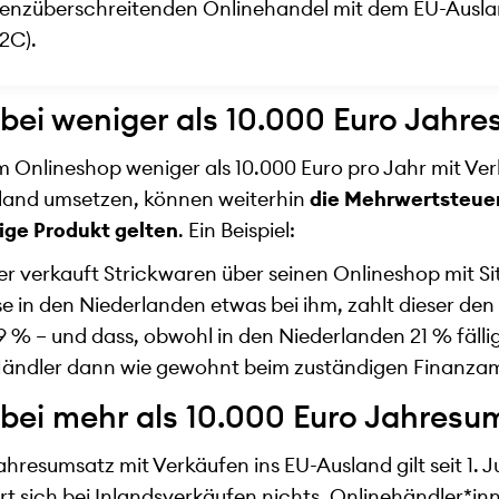
enzüberschreitenden Onlinehandel mit dem EU-Ausla
2C).
bei weniger als 10.000 Euro Jahr
em Onlineshop weniger als 10.000 Euro pro Jahr mit Ve
land umsetzen, können weiterhin
die Mehrwertsteuer
lige Produkt gelten
. Ein Beispiel:
r verkauft Strickwaren über seinen Onlineshop mit Si
se in den Niederlanden etwas bei ihm, zahlt dieser de
 % – und dass, obwohl in den Niederlanden 21 % fälli
Händler dann wie gewohnt beim zuständigen Finanza
bei mehr als 10.000 Euro Jahresu
ahresumsatz mit Verkäufen ins EU-Ausland gilt seit 1. J
rt sich bei Inlandsverkäufen nichts. Onlinehändler*i