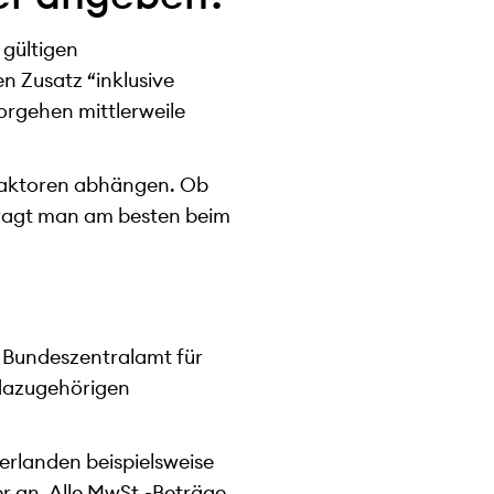
 gültigen
n Zusatz “inklusive
orgehen mittlerweile
 Faktoren abhängen. Ob
ragt man am besten beim
s Bundeszentralamt für
 dazugehörigen
erlanden beispielsweise
r an. Alle MwSt.-Beträge